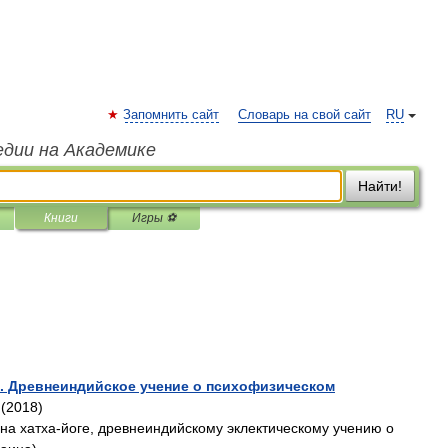
Запомнить сайт
Словарь на свой сайт
RU
едии на Академике
Найти!
Книги
Игры ⚽
 1. Древнеиндийское учение о психофизическом
(2018)
на хатха-йоге, древнеиндийскому эклектическому учению о