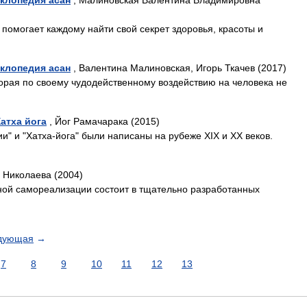
клопедия асан
, Малиновская Валентина Владимировна
а помогает каждому найти свой секрет здоровья, красоты и
клопедия асан
, Валентина Малиновская, Игорь Ткачев (2017)
торая по своему чудодейственному воздействию на человека не
атха йога
, Йог Рамачарака (2015)
и" и "Хатха-йога" были написаны на рубеже XIX и XX веков.
 Николаева (2004)
вной самореализации состоит в тщательно разработанных
дующая
→
7
8
9
10
11
12
13