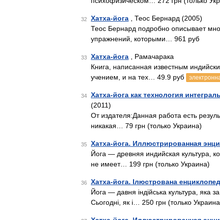
психофизическом… 272 грн (только Ук
Хатха-йога
, Теос Бернард (2005)
32
Теос Бернард подробно описывает мно
упражнений, которыми… 961 руб
Хатха-йога
, Рамачарака
33
Книга, написанная известным индийским
учением, и на тех… 49.9 руб
электронна
Хатха-йога как технология интеграл
34
(2011)
От издателя:Данная работа есть резуль
никакая… 79 грн (только Украина)
Хатха-йога. Иллюстрированная энци
35
Йога — древняя индийская культура, к
не имеет… 199 грн (только Украина)
Хатха-йога. Ілюстрована енциклопед
36
Йога — давня індійська культура, яка 
Сьогодні, як і… 250 грн (только Украина