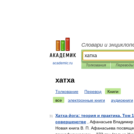
Словари и энциклоп
academic.ru
Толкования
Переводы
хатха
Толкование
Перевод
Книги
все
электронные книги
аудиокниги
Хатха-йога: теория и практика. Том
31
совершенстве
, Афанасьев Владимир 
Новая книга В. П. Афанасьева посвяще