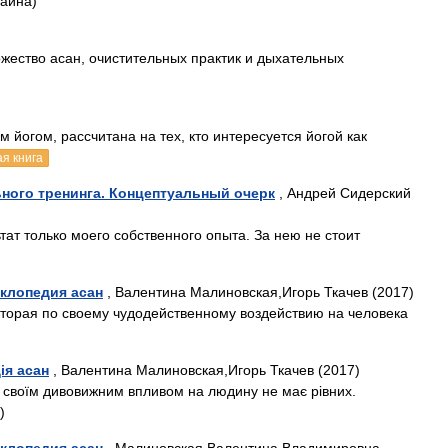
раина)
жество асан, очистительных практик и дыхательных
 йогом, рассчитана на тех, кто интересуется йогой как
я книга
ьного тренинга. Концептуальный очерк
, Андрей Сидерский
тат только моего собственного опыта. За нею не стоит
клопедия асан
, Валентина Малиновская,Игорь Ткачев (2017)
оторая по своему чудодейственному воздействию на человека
ія асан
, Валентина Малиновская,Игорь Ткачев (2017)
за своїм дивовижним впливом на людину не має рівних.
)