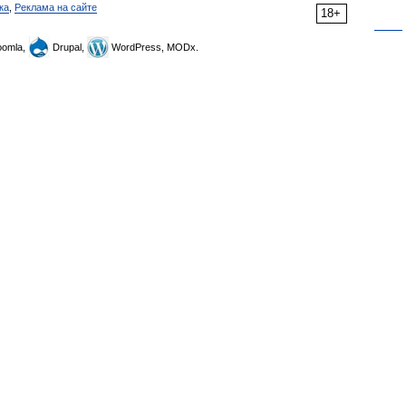
ка
,
Реклама на сайте
18+
omla,
Drupal,
WordPress, MODx.