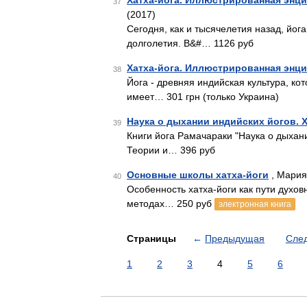
Хатха-йога. Иллюстрированная энци
37
(2017)
Сегодня, как и тысячелетия назад, йог
долголетия. В&#… 1126 руб
Хатха-йога. Иллюстрированная энци
38
Йога - древняя индийская культура, ко
имеет… 301 грн (только Украина)
Наука о дыхании индийских йогов. Х
39
Книги йога Рамачараки "Наука о дыхани
Теории и… 396 руб
Основные школы хатха-йоги
, Мария
40
Особенность хатха-йоги как пути духо
методах… 250 руб
электронная книга
Страницы
←
Предыдущая
Сле
1
2
3
4
5
6